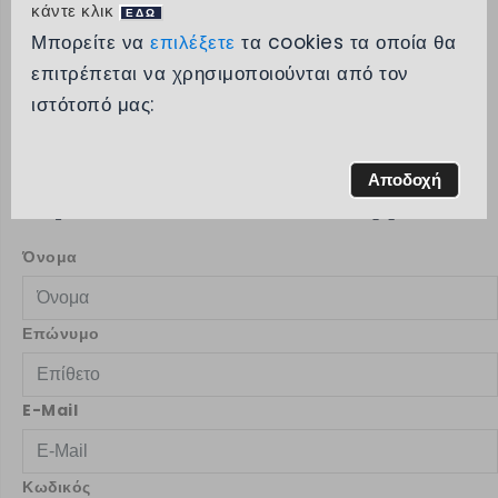
κάντε κλικ
ΕΔΩ
Δημιουργία
Μπορείτε να
επιλέξετε
τα cookies τα οποία θα
Λογαριασμού
επιτρέπεται να χρησιμοποιούνται από τον
ιστότοπό μας:
Αν έχετε ήδη λογαριασμό, παρακαλώ συνδεθείτε
εδώ
.
Αποδοχή
Προσωπικα Στοιχεία
Όνομα
Επώνυμο
E-Mail
Κωδικός