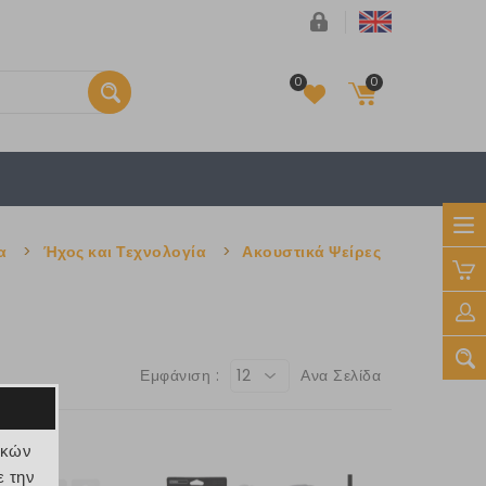
0
0
Το καλάθι είναι άδειο
α
>
Ήχος και Τεχνολογία
>
Ακουστικά Ψείρες
€ 0
Εμφάνιση :
12
Ανα Σελίδα
ικών
ε την