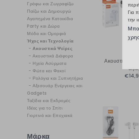
Γράφω και Ζωγραφίζω
περι
Παίζω και Δημιουργώ
Για 
Αγαπημένα Κατοικίδια
την 
Party και Δώρα
Μπο
Μόδα και Ομορφιά
χρησ
Ήχος και Τεχνολογία
Ακουστικά Ψείρες
Ακουστικά Διάφορα
Ακουστικά Ha
Ηχεία Ασύρματα
θήκ
Φώτα και Φακοί
€14,
Ρολόγια και Ξυπνητήρια
Αξεσουάρ Ενέργειας και
Gadgets
Ταξίδια και Εκδρομές
Ιδέες για το Σπίτι
Γιορτινά και Εποχιακά
Μάρκα