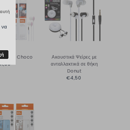
 αυτή
 να
χή
 Ψείρες Choco
Ακουστικά Ψείρες με
1,90
ανταλλακτικά σε θήκη
Donut
€4,50