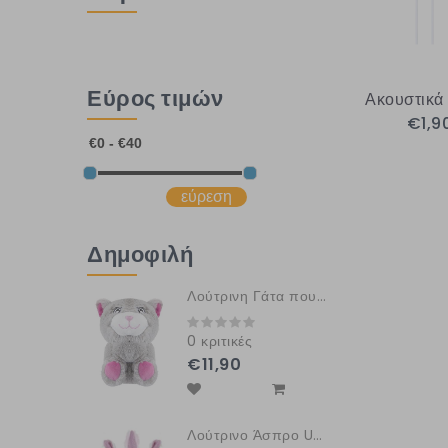
Εύρος τιμών
Ακουστικά
€1,9
εύρεση
Δημοφιλή
Λούτρινη Γάτα που αγκαλιάζει το χέρι σου HUGGLERS
0 κριτικές
€11,90
Λούτρινο Άσπρο Unicorn με Πούλιες και Φωτεινά Μάτια GLITZIES