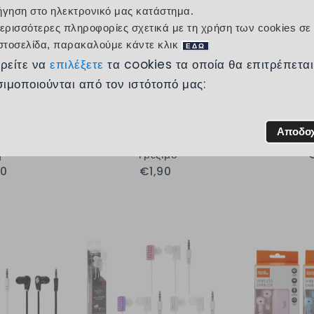
ήγηση στο ηλεκτρονικό μας κατάστημα.
περισσότερες πληροφορίες σχετικά με τη χρήση των cookies σε
ιστοσελίδα, παρακαλούμε κάντε κλικ
ΕΔΩ
ρείτε να
επιλέξετε
τα cookies τα οποία θα επιτρέπεται
ιμοποιούνται από τον ιστότοπό μας:
Αποδο
ndsfree σε
Ακουστικά Σπορ για
Ακουστικά
η
Τρέξιμο
€
90
€1,90