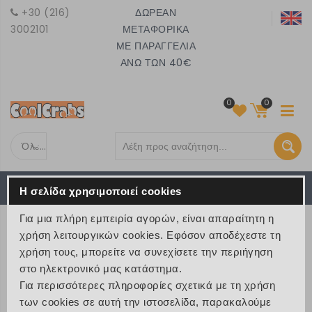
+30 (216)
ΔΩΡΕΑΝ
3002101
ΜΕΤΑΦΟΡΙΚΑ
ΜΕ ΠΑΡΑΓΓΕΛΙΑ
ΑΝΩ ΤΩΝ 40€
0
0
Όλες τις κατηγορίες
Το καλάθι είναι άδειο
MENU
Η σελίδα χρησιμοποιεί cookies
€ 0
Για μια πλήρη εμπειρία αγορών, είναι απαραίτητη η
Value Pack Σετ Πάρτυ Mermaid
χρήση λειτουργικών cookies. Εφόσον αποδέχεστε τη
χρήση τους, μπορείτε να συνεχίσετε την περιήγηση
Tales
στο ηλεκτρονικό μας κατάστημα.
Για περισσότερες πληροφορίες σχετικά με τη χρήση
>
Προϊόντα
>
Party και Δώρα
των cookies σε αυτή την ιστοσελίδα, παρακαλούμε